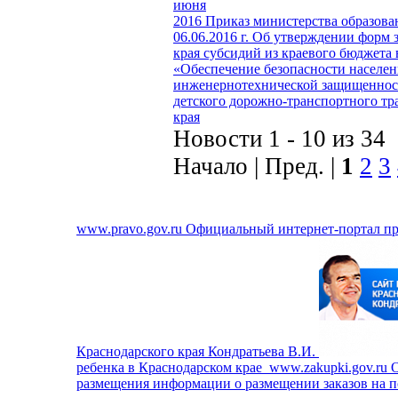
июня
2016
Приказ министерства образова
06.06.2016 г.
Об утверждении форм з
края субсидий из краевого бюджета
«Обеспечение безопасности населен
инженернотехнической защищеннос
детского дорожно-транспортного т
края
Новости 1 - 10 из 34
Начало | Пред. |
1
2
3
www.pravo.gov.ru
Официальный интернет-портал п
Краснодарского края Кондратьева В.И.
ребенка в Краснодарском крае
www.zakupki.gov.ru
О
размещения информации о размещении заказов на по