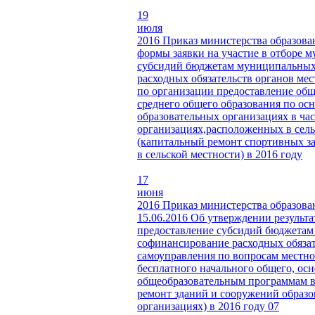
19
июля
2016
Приказ министерства образова
формы заявки на участие в отборе 
субсидий бюджетам муниципальных 
расходных обязательств органов ме
по организации предоставление общ
среднего общего образования по о
образовательных организациях в ча
организациях,расположенных в сель
(капитальный ремонт спортивных з
в сельской местности) в 2016 году
17
июня
2016
Приказ министерства образова
15.06.2016
Об утверждении результа
предоставление субсидий бюджетам 
софинансирование расходных обяза
самоуправления по вопросам местно
бесплатного начального общего, ос
общеобразовательным программам в
ремонт зданий и сооружений образо
организациях) в 2016 году
07