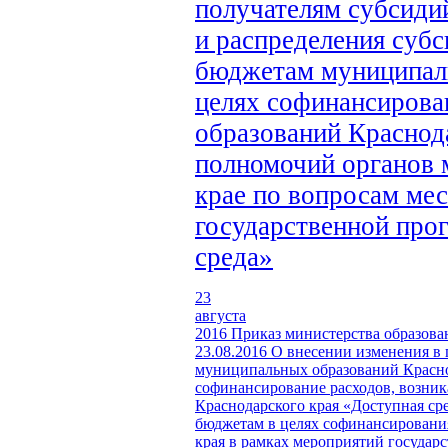
получателям субсиди
и распределения суб
бюджетам муниципаль
целях софинансирова
образований Краснод
полномочий органов 
крае по вопросам мес
государственной про
среда»
23
августа
2016
Приказ министерства образова
23.08.2016
О внесении изменения в 
муниципальных образований Краснод
софинансирование расходов, возни
Краснодарского края «Доступная ср
бюджетам в целях софинансировани
края в рамках мероприятий государ