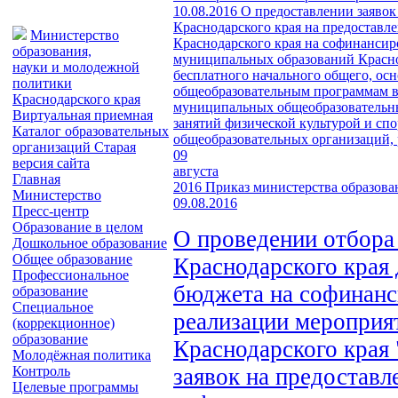
10.08.2016
О предоставлении заявок
Краснодарского края на предоставл
Министерство
Краснодарского края на софинансир
образования,
муниципальных образований Красно
науки и молодежной
бесплатного начального общего, ос
политики
общеобразовательным программам в
Краснодарского края
муниципальных общеобразовательных
Виртуальная приемная
занятий физической культурой и с
Каталог образовательных
общеобразовательных организаций, 
организаций
Старая
09
версия сайта
августа
Главная
2016
Приказ министерства образова
Министерство
09.08.2016
Пресс-центр
Образование в целом
О проведении отбора
Дошкольное образование
Общее образование
Краснодарского края 
Профессиональное
бюджета на софинанс
образование
Специальное
реализации мероприя
(коррекционное)
образование
Краснодарского края
Молодёжная политика
заявок на предостав
Контроль
Целевые программы