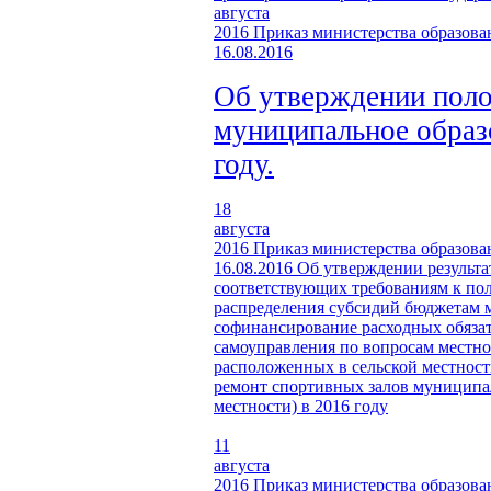
августа
2016
Приказ министерства образова
16.08.2016
Об утверждении поло
муниципальное образ
году.
18
августа
2016
Приказ министерства образова
16.08.2016
Об утверждении результа
соответствующих требованиям к по
распределения субсидий бюджетам м
софинансирование расходных обяза
самоуправления по вопросам местно
расположенных в сельской местност
ремонт спортивных залов муниципа
местности) в 2016 году
11
августа
2016
Приказ министерства образова