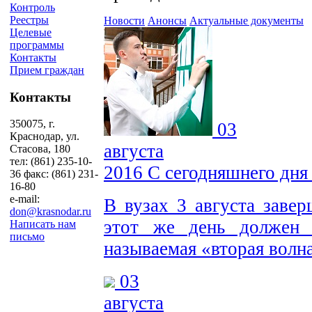
Контроль
Реестры
Новости
Анонсы
Актуальные документы
Целевые
программы
Контакты
Прием граждан
Контакты
350075, г.
03
Краснодар, ул.
августа
Стасова, 180
тел: (861) 235-10-
2016
С сегодняшнего дня
36 факс: (861) 231-
16-80
e-mail:
В вузах 3 августа завер
don@krasnodar.ru
этот же день должен 
Написать нам
письмо
называемая «вторая волн
03
августа