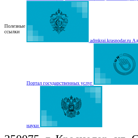
Полезные
ссылки
admkrai.krasnodar.ru
Ад
Портал государственных услуг
науки