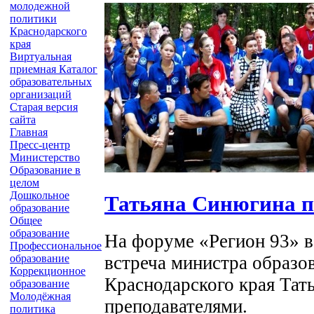
молодежной
политики
Краснодарского
края
Виртуальная
приемная
Каталог
образовательных
организаций
Старая версия
сайта
Главная
Пресс-центр
Министерство
Образование в
целом
Дошкольное
Татьяна Синюгина п
образование
Общее
образование
На форуме «Регион 93» в
Профессиональное
встреча министра образо
образование
Коррекционное
Краснодарского края Та
образование
Молодёжная
преподавателями.
политика