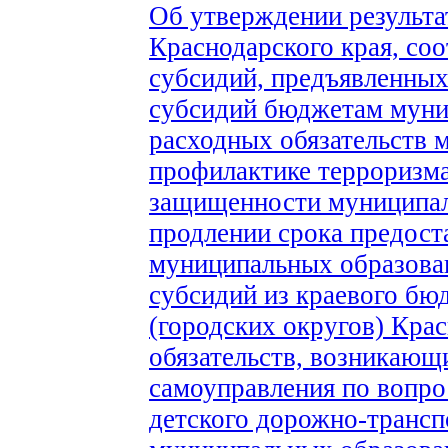
Об утверждении результа
Краснодарского края, со
субсидий, предъявленных
субсидий бюджетам муни
расходных обязательств 
профилактике терроризма
защищенности муниципаль
продлении срока предоста
муниципальных образован
субсидий из краевого б
(городских округов) Кра
обязательств, возникающ
самоуправления по вопро
детского дорожно-трансп