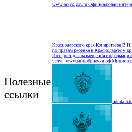
www.pravo.gov.ru
Официальный интерн
Краснодарского края Кондратьева В.И.
по правам ребенка в Краснодарском кр
Интернет для размещения информации о
услуг
www.минобрнауки.рф
Министер
Полезные
ссылки
admkrai.k