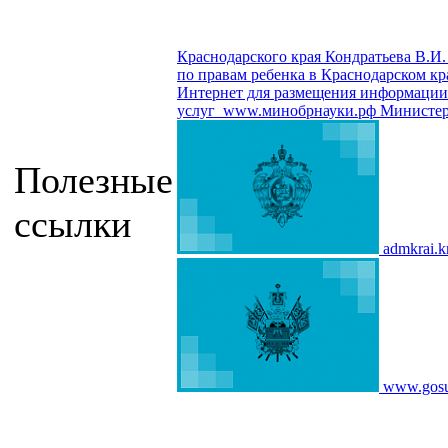
Краснодарского края Кондратьева В.И.
по правам ребенка в Краснодарском кр
Интернет для размещения информации о
услуг
www.минобрнауки.рф
Министер
Полезные
ссылки
admkrai.k
www.gosu