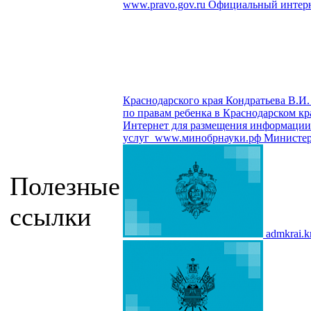
www.pravo.gov.ru
Официальный интерн
Краснодарского края Кондратьева В.И.
по правам ребенка в Краснодарском кр
Интернет для размещения информации о
услуг
www.минобрнауки.рф
Министер
Полезные
ссылки
admkrai.k