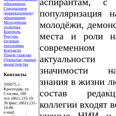
аспирантам, с
образование
Специальное
популяризация н
(коррекционное)
образование
молодёжи, демон
Молодёжная
политика
Контроль
места и роли н
Реестры
Целевые
современном 
программы
Контакты
Прием граждан
актуальнос
Открытые данные
министерства
значимости на
Контакты
знания в жизни л
350075, г.
Краснодар, ул.
состав редакц
Стасова, 180
тел: (861) 235-10-
коллегии входят 
36 факс: (861) 231-
16-80
e-mail:
ученые НИИ и