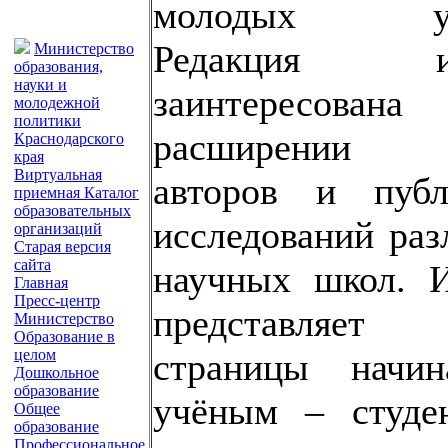
молодых уч
Редакция из
Министерство
образования,
науки и
заинтересов
молодежной
политики
расширении 
Краснодарского
края
Виртуальная
авторов и публ
приемная
Каталог
образовательных
исследований ра
организаций
Старая версия
сайта
научных школ. И
Главная
Пресс-центр
представляет
Министерство
Образование в
страницы начи
целом
Дошкольное
образование
учёным – студе
Общее
образование
Профессиональное