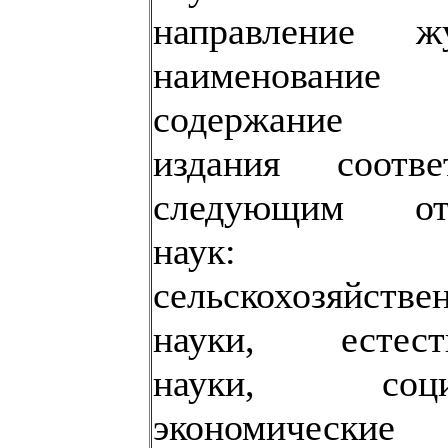
направление жу
наименован
содержание р
издания соответ
следующим от
наук:
сельскохозяйстве
науки, естест
науки, социа
экономичес