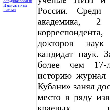
don@krasnodar.ru
Написать нам
России. Среди
письмо
академика, 2
корреспонден
докторов нау
кандидат наук. 
более чем 17-
историю журнал 
Кубани» занял до
место в ряду из
краевых на