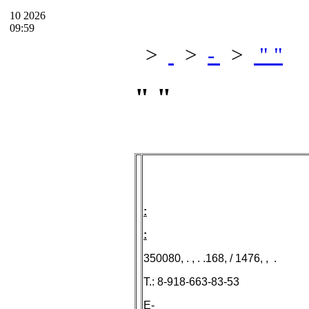
10
2026
09:59
>
>
-
>
" "
" "
:
:
350080, . , . .168, / 1476, , .
T.: 8-918-663-83-53
E-