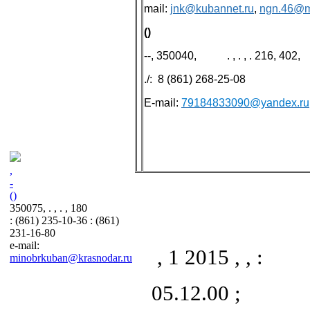
mail:
jnk@kubannet.ru
,
ngn.46@ma
()
--, 350040, . , . , . 216, 402,
./: 8 (861) 268-25-08
E-mail:
79184833090@yandex.ru
,
-
()
350075, . , . , 180
: (861) 235-10-36 : (861)
231-16-80
e-mail:
, 1 2015 , , :
minobrkuban@krasnodar.ru
05.12.00 ;