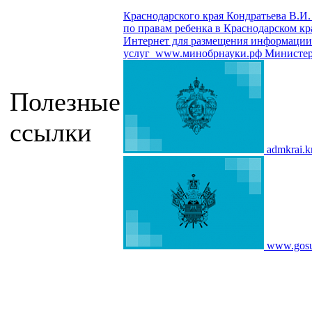
Краснодарского края Кондратьева В.И.
по правам ребенка в Краснодарском кр
Интернет для размещения информации о
услуг
www.минобрнауки.рф
Министер
Полезные
ссылки
admkrai.k
www.gosu