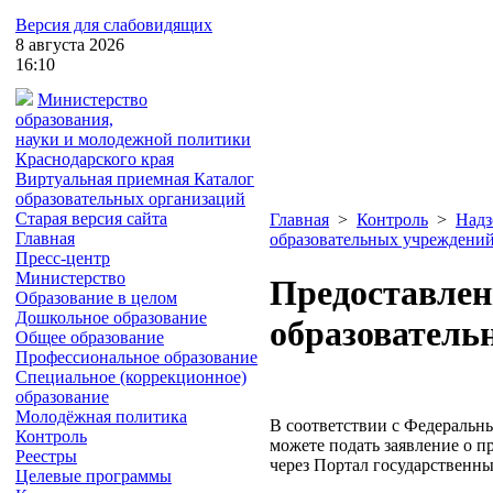
Версия для слабовидящих
8
августа
2026
16:10
Министерство
образования,
науки и молодежной политики
Краснодарского края
Виртуальная приемная
Каталог
образовательных организаций
Старая версия сайта
Главная
>
Контроль
>
Надз
Главная
образовательных учреждений
Пресс-центр
Министерство
Предоставлен
Образование в целом
Дошкольное образование
образователь
Общее образование
Профессиональное образование
Специальное (коррекционное)
образование
Молодёжная политика
В соответствии с Федеральн
Контроль
можете подать заявление о п
Реестры
через Портал государственны
Целевые программы