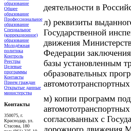
образование
деятельности в Россий
Общее
образование
Профессиональное
л) реквизиты выданног
образование
Специальное
Государственной инспе
(коррекционное)
образование
движения Министерств
Молодёжная
Федерации заключения 
политика
Контроль
базы установленным т
Реестры
Целевые
образовательных прогр
программы
Контакты
автомототранспортных 
Прием граждан
Открытые данные
министерства
м) копии программ под
Контакты
автомототранспортных 
350075, г.
согласованных с Госуд
Краснодар, ул.
Стасова, 180
дорожного движения М