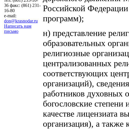
тел: (861) 235-10-
36 факс: (861) 231-
Российской Федерации
16-80
e-mail:
программ);
don@krasnodar.ru
Написать нам
н) представление рели
письмо
образовательных орган
религиозные организац
централизованных рели
соответствующих цент
организаций), сведени
работников духовных 
богословские степени и
качестве лицензиата в
организация), а также