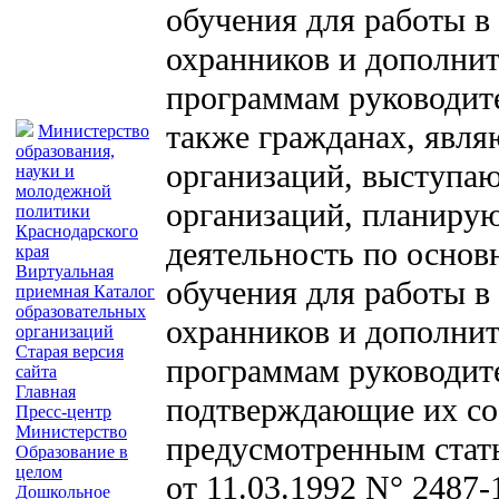
обучения для работы в
охранников и дополни
программам руководите
также гражданах, явл
Министерство
образования,
организаций, выступаю
науки и
молодежной
организаций, планиру
политики
Краснодарского
деятельность по осно
края
Виртуальная
обучения для работы в
приемная
Каталог
образовательных
охранников и дополни
организаций
Старая версия
программам руководит
сайта
Главная
подтверждающие их со
Пресс-центр
Министерство
предусмотренным стать
Образование в
целом
от 11.03.1992 N° 2487
Дошкольное