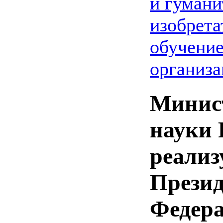
и гумани
изобрета
обучение
организа
Минист
науки 
реализ
Презид
Федера