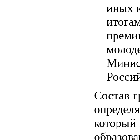
иных 
итога
преми
молод
Минис
Росси
Состав г
определя
который 
образова