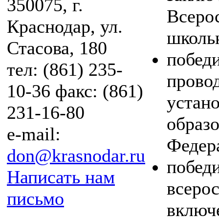
350075, г.
Всеро
Краснодар, ул.
школь
Стасова, 180
побед
тел: (861) 235-
прово
10-36 факс: (861)
устан
231-16-80
образо
e-mail:
Федер
don@krasnodar.ru
побед
Написать нам
всеро
письмо
включ