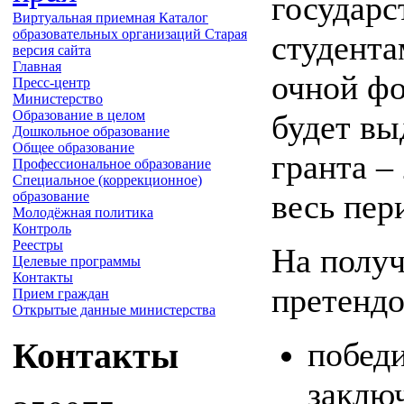
государ
Виртуальная приемная
Каталог
образовательных организаций
Старая
студента
версия сайта
Главная
очной фо
Пресс-центр
Министерство
Образование в целом
будет вы
Дошкольное образование
Общее образование
гранта –
Профессиональное образование
Специальное (коррекционное)
весь пер
образование
Молодёжная политика
Контроль
Реестры
На получ
Целевые программы
Контакты
претендо
Прием граждан
Открытые данные министерства
побед
Контакты
заключ