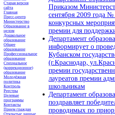
Старая версия
Приказом Министерств
сайта
Главная
сентября 2009 года №
Пресс-центр
конкурсных мероприя
Министерство
Образование в
премии для поддержки
целом
Дошкольное
Департамент образова
образование
Общее
информирует о провед
образование
Кубанском государств
Профессиональное
образование
(г.Краснодар, ул.Крас
Специальное
(коррекционное)
премии государствен
образование
лауреатов премии адм
Молодёжная
политика
школьникам
Контроль
Реестры
Департамент образова
Целевые
программы
поздравляет победите
Контакты
проводимых по приор
Прием граждан
Открытые данные