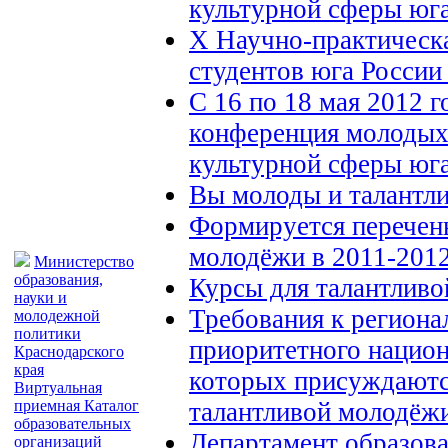
культурной сферы юг
X Научно-практическ
студентов юга России
С 16 по 18 мая 2012 г
конференция молодых 
культурной сферы юг
Вы молоды и талантли
Формируется перечень
молодёжи в 2011-2012
Министерство
образования,
Курсы для талантлив
науки и
Требования к регион
молодежной
политики
приоритетного национ
Краснодарского
края
которых присуждаютс
Виртуальная
талантливой молодёж
приемная
Каталог
образовательных
Департамент образова
организаций