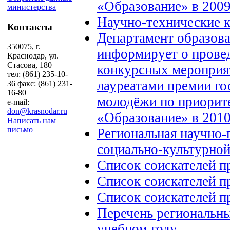
«Образование» в 2009
министерства
Научно-технические 
Контакты
Департамент образова
350075, г.
информирует о провед
Краснодар, ул.
Стасова, 180
конкурсных мероприят
тел: (861) 235-10-
лауреатами премии го
36 факс: (861) 231-
16-80
молодёжи по приорит
e-mail:
don@krasnodar.ru
«Образование» в 2010
Написать нам
письмо
Региональная научно-
социально-культурно
Список соискателей п
Список соискателей п
Список соискателей п
Перечень региональн
учебном году