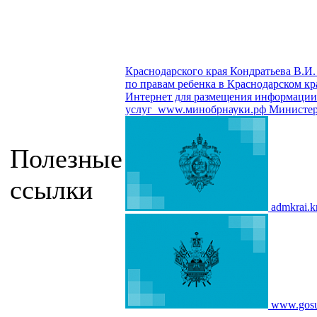
Краснодарского края Кондратьева В.И.
по правам ребенка в Краснодарском кр
Интернет для размещения информации о
услуг
www.минобрнауки.рф
Министер
Полезные
ссылки
admkrai.k
www.gosu