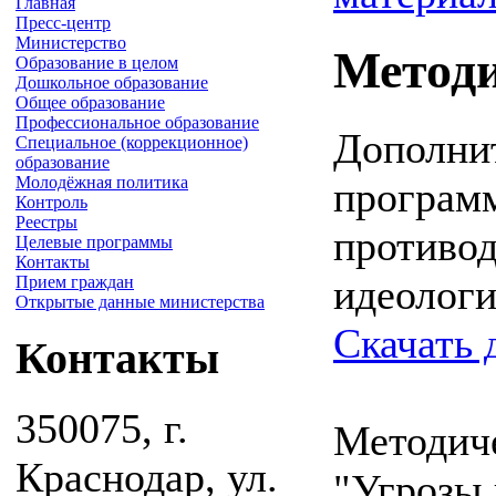
Главная
Пресс-центр
Министерство
Метод
Образование в целом
Дошкольное образование
Общее образование
Профессиональное образование
Дополнит
Специальное (коррекционное)
образование
Молодёжная политика
программ
Контроль
Реестры
противо
Целевые программы
Контакты
идеологи
Прием граждан
Открытые данные министерства
Скачать 
Контакты
350075, г.
Методич
Краснодар, ул.
"Угрозы