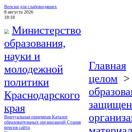
Версия для слабовидящих
8
августа
2026
18:18
Министерство
образования,
науки и
Главная
молодежной
целом
политики
образова
Краснодарского
защищен
края
организ
Виртуальная приемная
Каталог
образовательных организаций
Старая
материа
версия сайта