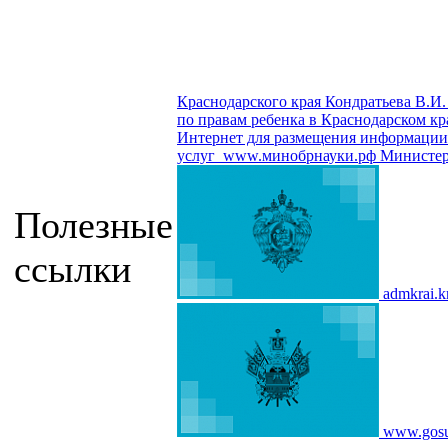
Краснодарского края Кондратьева В.И.
по правам ребенка в Краснодарском кр
Интернет для размещения информации о
услуг
www.минобрнауки.рф
Министер
Полезные
ссылки
admkrai.k
www.gosu