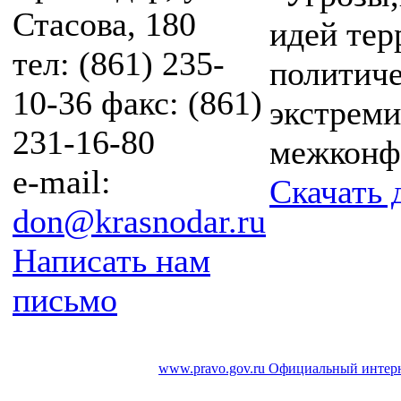
Стасова, 180
идей тер
тел: (861) 235-
политиче
10-36 факс: (861)
экстрем
231-16-80
межконф
e-mail:
Скачать 
don@krasnodar.ru
Написать нам
письмо
www.pravo.gov.ru
Официальный интерн