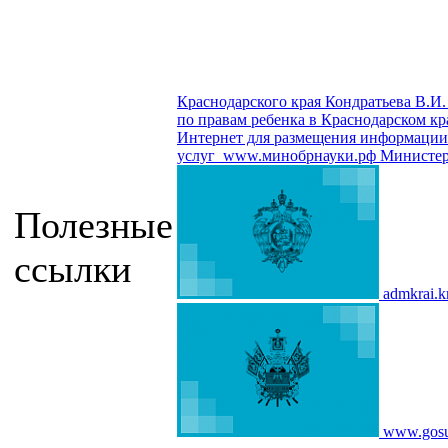
Краснодарского края Кондратьева В.И.
по правам ребенка в Краснодарском кр
Интернет для размещения информации о
услуг
www.минобрнауки.рф
Министер
Полезные
ссылки
admkrai.k
www.gosu