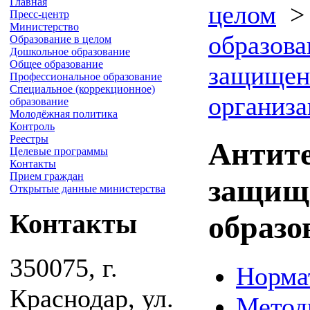
Главная
целом
Пресс-центр
Министерство
образова
Образование в целом
Дошкольное образование
Общее образование
защищен
Профессиональное образование
Специальное (коррекционное)
организ
образование
Молодёжная политика
Контроль
Реестры
Антит
Целевые программы
Контакты
Прием граждан
защищ
Открытые данные министерства
Контакты
образо
350075, г.
Норма
Краснодар, ул.
Метод