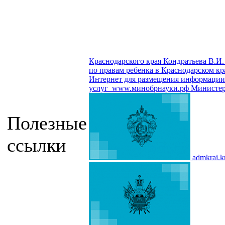
Краснодарского края Кондратьева В.И.
по правам ребенка в Краснодарском кр
Интернет для размещения информации о
услуг
www.минобрнауки.рф
Министер
Полезные
ссылки
admkrai.k