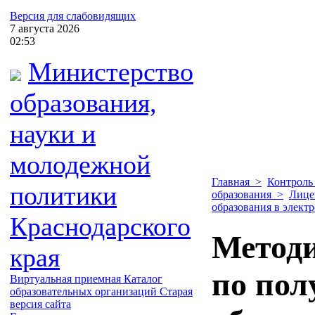
Версия для слабовидящих
7
августа
2026
02:53
Министерство
образования,
науки и
молодежной
Главная
>
Контроль
политики
образования
>
Лице
образования в элект
Краснодарского
Методи
края
по пол
Виртуальная приемная
Каталог
образовательных организаций
Старая
версия сайта