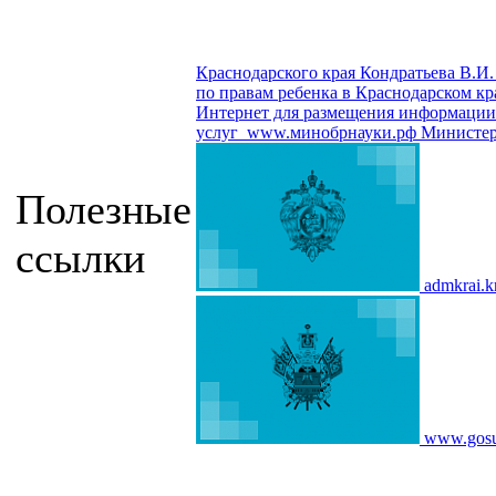
Краснодарского края Кондратьева В.И.
по правам ребенка в Краснодарском кр
Интернет для размещения информации о
услуг
www.минобрнауки.рф
Министер
Полезные
ссылки
admkrai.k
www.gosu