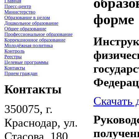
образо
Главная
Пресс-центр
Министерство
форме
Образование в целом
Дошкольное образование
Общее образование
Профессиональное образование
Инструк
Коррекционное образование
Молодёжная политика
физичес
Контроль
Реестры
Целевые программы
государ
Контакты
Прием граждан
Федера
Контакты
Скачать 
350075, г.
Руковод
Краснодар, ул.
получен
Стасова, 180