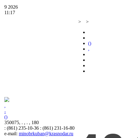
9
2026
11:17
>
>
()
,
,
-
()
350075, . , . , 180
: (861) 235-10-36 : (861) 231-16-80
e-mail:
minobrkuban@krasnodar.ru