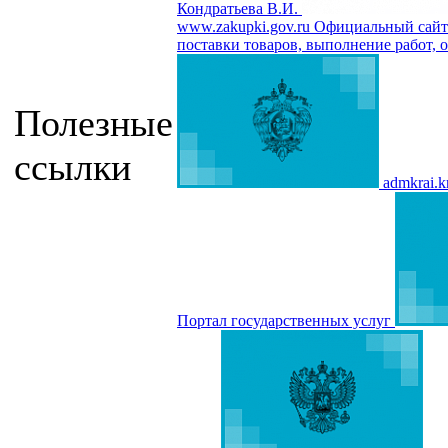
Кондратьева В.И.
www.zakupki.gov.ru
Официальный сайт 
поставки товаров, выполнение работ, о
Полезные
ссылки
admkrai.k
Портал государственных услуг