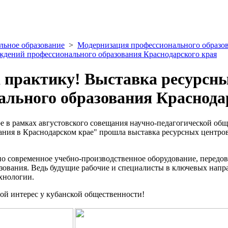
льное образование
>
Модернизация профессионального образо
ждений профессионального образования Краснодарского края
а практику! Выставка ресурсн
ального образования Краснода
аре в рамках августовского совещания научно-педагогической о
ания в Краснодарском крае" прошла выставка ресурсных центро
но современное учебно-производственное оборудование, передов
зования. Ведь будущие рабочие и специалисты в ключевых нап
ехнологии.
ой интерес у кубанской общественности!