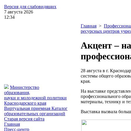
Версия для слабовидящих
7
августа
2026
12:34
Главная
>
Профессиона
ресурсных центров учре
Акцент – н
профессион
28 августа в г. Краснод
системы общего образов
края.
Министерство
На выставке представле
образования,
профессионального обра
науки и молодежной политики
материалы, технику и т
Краснодарского края
Виртуальная приемная
Каталог
Выставка вызвала больш
образовательных организаций
Старая версия сайта
Главная
Пресс-центр