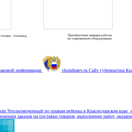
Приобретение навыков работы
готовки - пчеловод
на современном оборудовании
равовой информации
vkondratev.ru
Сайт губернатора Кр
com
Уполномоченный по правам ребенка в Краснодарском крае
ещении заказов на поставки товаров, выполнение работ, оказани