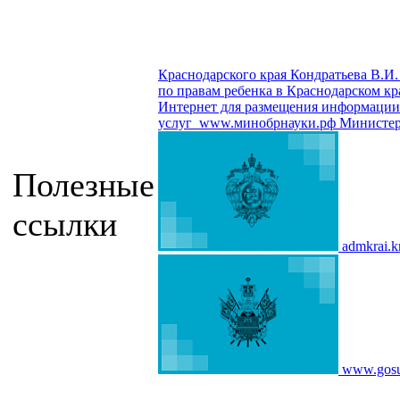
Краснодарского края Кондратьева В.И.
по правам ребенка в Краснодарском кр
Интернет для размещения информации о
услуг
www.минобрнауки.рф
Министер
Полезные
ссылки
admkrai.k
www.gosu