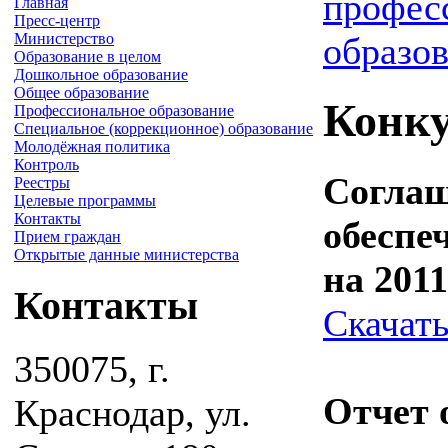
профес
Главная
Пресс-центр
Министерство
образо
Образование в целом
Дошкольное образование
Общее образование
Конк
Профессиональное образование
Специальное (коррекционное) образование
Молодёжная политика
Контроль
Соглаш
Реестры
Целевые программы
Контакты
обесп
Прием граждан
Открытые данные министерства
на 201
Контакты
Скачат
350075, г.
Отчет 
Краснодар, ул.