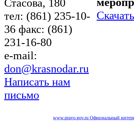
мероп
Стасова, 180
Скачат
тел: (861) 235-10-
36 факс: (861)
231-16-80
e-mail:
don@krasnodar.ru
Написать нам
письмо
www.pravo.gov.ru
Официальный интерн