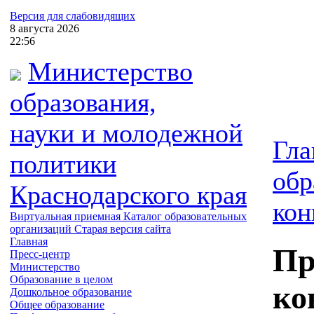
Версия для слабовидящих
8
августа
2026
22:56
Министерство
образования,
науки и молодежной
Гла
политики
обр
Краснодарского края
кон
Виртуальная приемная
Каталог образовательных
организаций
Старая версия сайта
Главная
Пр
Пресс-центр
Министерство
Образование в целом
ко
Дошкольное образование
Общее образование