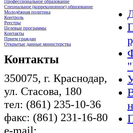
Профессиональное образование
Специальное (коррекционное) образование
Д
Молодёжная политика
Контроль
Реестры
П
Целевые программы
Контакты
Прием граждан
Открытые данные министерства
Ф
Контакты
350075, г. Краснодар,
У
ул. Стасова, 180
В
тел: (861) 235-10-36
н
факс: (861) 231-16-80
П
e-mail: