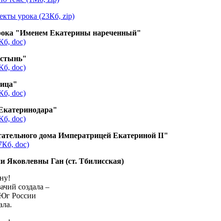
кты урока (23Кб, zip)
урока "Именем Екатерины нареченный"
Кб, doc)
устынь"
Кб, doc)
лица"
Кб, doc)
 Екатеринодара"
Кб, doc)
ательного дома Императрицей Екатериной II"
7Кб, doc)
и Яковлевны Ган (ст. Тбилисская)
ину!
зачий создала –
 Юг России
ала.