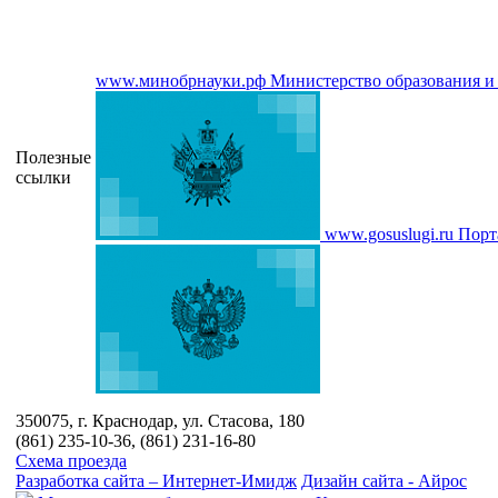
www.минобрнауки.рф
Министерство образования и
Полезные
ссылки
www.gosuslugi.ru
Порт
350075, г. Краснодар, ул. Стасова, 180
(861) 235-10-36, (861) 231-16-80
Схема проезда
Разработка сайта – Интернет-Имидж
Дизайн сайта - Айрос