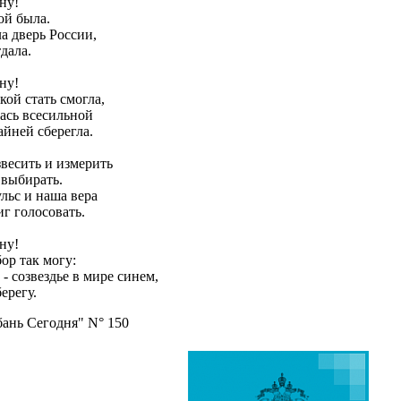
ину!
ой была.
а дверь России,
тдала.
ину!
кой стать смогла,
ась всесильной
айней сберегла.
звесить и измерить
м выбирать.
льс и наша вера
г голосовать.
ину!
ор так могу:
 созвездье в мире синем,
ерегу.
бань Сегодня" N° 150