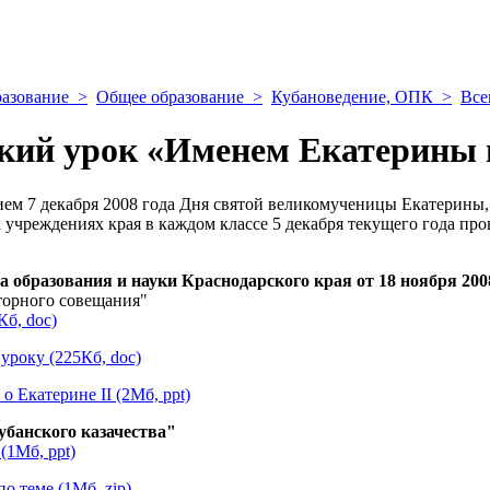
азование
>
Общее образование
>
Кубановедение, ОПК
>
Все
ский урок «Именем Екатерины
ием 7 декабря 2008 года Дня святой великомученицы Екатерины,
 учреждениях края в каждом классе 5 декабря текущего года п
 образования и науки Краснодарского края от 18 ноября 200
торного совещания"
Кб, doc)
уроку (225Кб, doc)
о Екатерине II (2Мб, ppt)
убанского казачества"
(1Мб, ppt)
о теме (1Мб, zip)