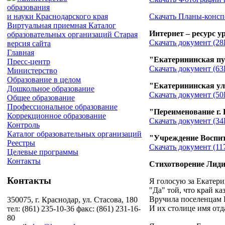
образования
Скачать Планы-конспе
и науки
Краснодарского края
Виртуальная приемная
Каталог
Интернет – ресурс 
образовательных организаций
Старая
Скачать документ (28
версия сайта
Главная
"Екатерининская п
Пресс-центр
Скачать документ (63
Министерство
Образование в целом
"Екатерининская у
Дошкольное образование
Скачать документ (50
Общее образование
Профессиональное образование
"Переименование г.
Коррекционное образование
Скачать документ (34
Контроль
Каталог образовательных организаций
"Учреждение Воспит
Реестры
Скачать документ (11
Целевые программы
Контакты
Стихотворение Лиди
Контакты
Я голосую за Екатер
"Да" той, что край ка
Вручила поселенцам
350075, г. Краснодар, ул. Стасова, 180
И их столице имя отд
тел: (861) 235-10-36 факс: (861) 231-16-
80