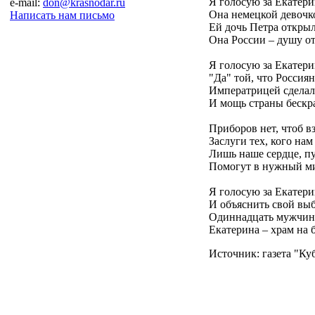
Я голосую за Екатер
e-mail:
don@krasnodar.ru
Она немецкой девочк
Написать нам письмо
Ей дочь Петра открыл
Она России – душу о
Я голосую за Екатер
"Да" той, что Россиян
Императрицей сделал
И мощь страны бескр
Приборов нет, чтоб в
Заслуги тех, кого на
Лишь наше сердце, пу
Помогут в нужный ми
Я голосую за Екатер
И объяснить свой выб
Одиннадцать мужчин -
Екатерина – храм на б
Источник: газета "Ку