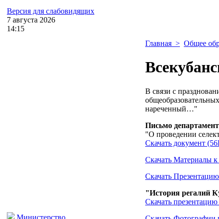
Версия для слабовидящих
7
августа
2026
14:15
Главная
>
Общее обр
Всекубан
В связи с празднован
общеобразовательных
нареченный…"
Письмо департамента
"О проведении селек
Скачать документ (56
Скачать Материалы к 
Скачать Презентацию 
"История регалий К
Скачать презентацию 
Министерство
Скачать Фотографии п