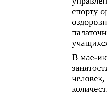
управлен
спорту о
оздоров
палаточн
учащихся
В мае-и
занятост
человек,
количест