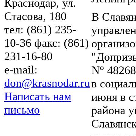
Краснодар, ул.
Стасова, 180
В Славян
тел: (861) 235-
управле
10-36 факс: (861)
организо
231-16-80
"Допризы
e-mail:
N° 48268
don@krasnodar.ru
в социал
Написать нам
июня в с
письмо
района у
Славянск