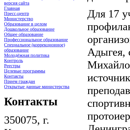
версия сайта
Главная
Для 17 у
Пресс-центр
Министерство
профила
Образование в целом
Дошкольное образование
Общее образование
организо
Профессиональное образование
Специальное (коррекционное)
Адыгея, 
образование
Молодёжная политика
Контроль
Михайло
Реестры
Целевые программы
источни
Контакты
Прием граждан
преподав
Открытые данные министерства
Контакты
спортив
протоиер
350075, г.
Ленингр