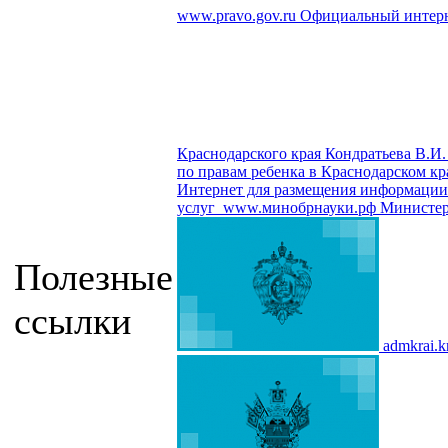
www.pravo.gov.ru
Официальный интерн
Краснодарского края Кондратьева В.И.
по правам ребенка в Краснодарском кр
Интернет для размещения информации о
услуг
www.минобрнауки.рф
Министер
Полезные
ссылки
admkrai.k