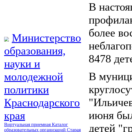
В настоя
профилак
более во
Министерство
неблаго
образования,
8478 де
науки и
В муниц
молодежной
круглосу
политики
"Ильичев
Краснодарского
июня был
края
детей "г
Виртуальная приемная
Каталог
образовательных организаций
Старая