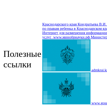
Краснодарского края Кондратьева В.И.
по правам ребенка в Краснодарском кр
Интернет для размещения информации о
услуг
www.минобрнауки.рф
Министер
Полезные
ссылки
admkrai.k
www.gosu