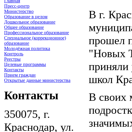
Главная
Пресс-центр
В г. Кра
Министерство
Образование в целом
Дошкольное образование
муницип
Общее образование
Профессиональное образование
прошел 
Специальное (коррекционное)
образование
Молодёжная политика
"Новых Т
Контроль
Реестры
приняли 
Целевые программы
Контакты
Прием граждан
школ Кра
Открытые данные министерства
Контакты
В своих
подростк
350075, г.
значимых
Краснодар, ул.