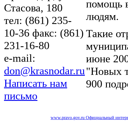
помощь 
Стасова, 180
людям.
тел: (861) 235-
10-36 факс: (861)
Такие от
231-16-80
муниципа
e-mail:
июне 200
don@krasnodar.ru
"Новых т
Написать нам
900 подр
письмо
www.pravo.gov.ru
Официальный интерн