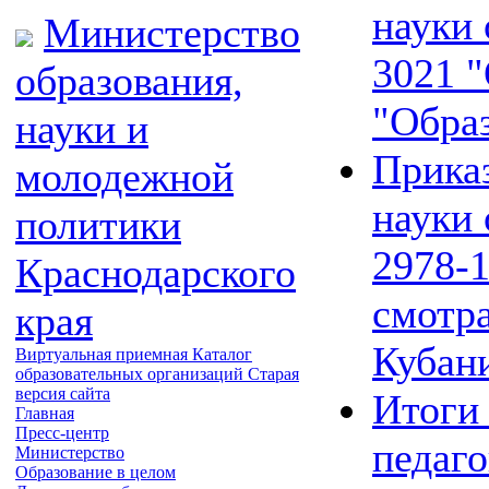
науки 
Министерство
3021 "
образования,
"Обра
науки и
Приказ
молодежной
науки 
политики
2978-1
Краснодарского
смотр
края
Кубан
Виртуальная приемная
Каталог
образовательных организаций
Старая
версия сайта
Итоги 
Главная
Пресс-центр
педаг
Министерство
Образование в целом