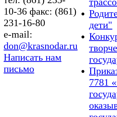
трасс
10-36 факс: (861)
Родит
231-16-80
дети"
e-mail:
Конку
don@krasnodar.ru
творч
Написать нам
госуда
письмо
Приказ
7781 
госуда
оказы
госуд