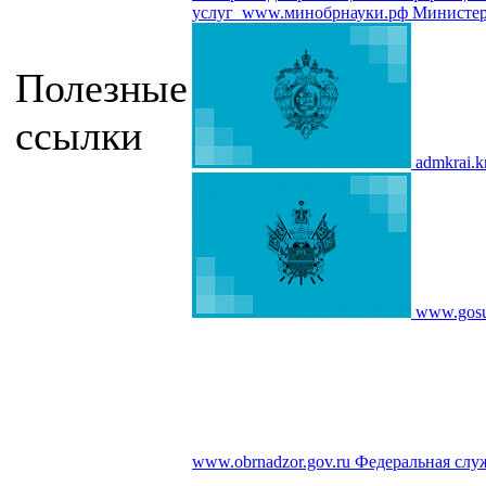
услуг
www.минобрнауки.рф
Министер
Полезные
ссылки
admkrai.k
www.gosu
www.obrnadzor.gov.ru
Федеральная служ