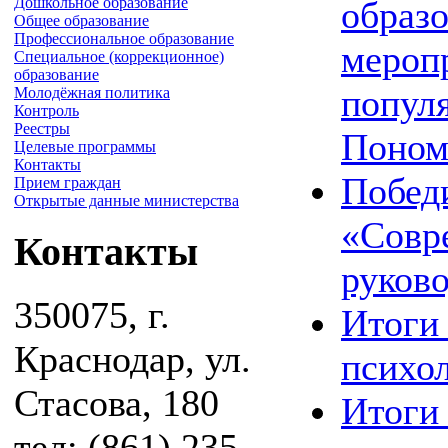
образ
Дошкольное образование
Общее образование
Профессиональное образование
мероп
Специальное (коррекционное)
образование
популя
Молодёжная политика
Контроль
Реестры
Поном
Целевые программы
Контакты
Побед
Прием граждан
Открытые данные министерства
«Совр
Контакты
руков
350075, г.
Итоги 
Краснодар, ул.
психо
Стасова, 180
Итоги 
тел: (861) 235-