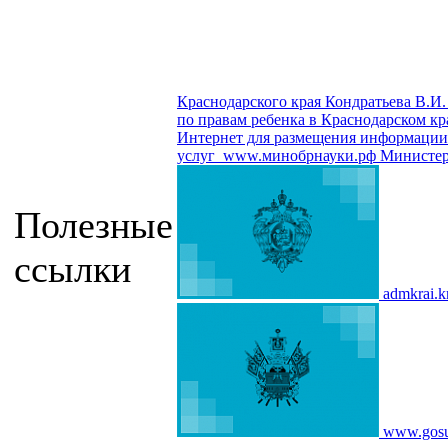
Краснодарского края Кондратьева В.И.
по правам ребенка в Краснодарском кр
Интернет для размещения информации о
услуг
www.минобрнауки.рф
Министер
Полезные
ссылки
admkrai.k
www.gosu