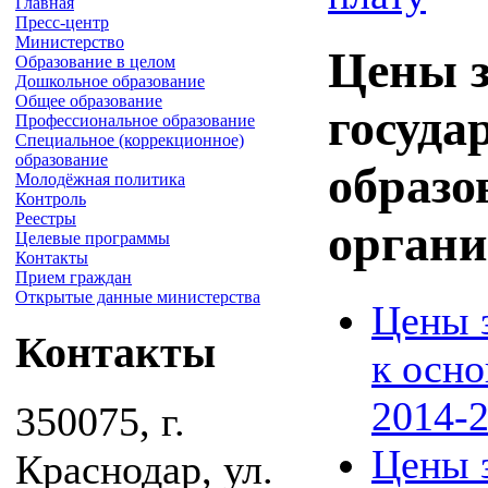
Главная
Пресс-центр
Министерство
Цены з
Образование в целом
Дошкольное образование
Общее образование
госуда
Профессиональное образование
Специальное (коррекционное)
образование
образ
Молодёжная политика
Контроль
Реестры
органи
Целевые программы
Контакты
Прием граждан
Открытые данные министерства
Цены з
Контакты
к осно
2014-2
350075, г.
Цены з
Краснодар, ул.