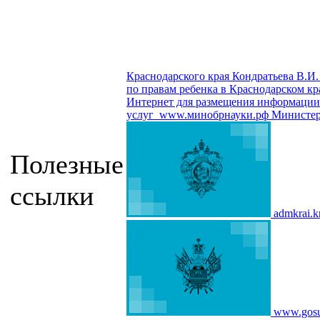
Краснодарского края Кондратьева В.И.
по правам ребенка в Краснодарском кр
Интернет для размещения информации о
услуг
www.минобрнауки.рф
Министер
Полезные
ссылки
admkrai.k
www.gosu