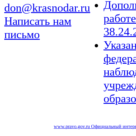
Допол
don@krasnodar.ru
работ
Написать нам
38.24.
письмо
Указа
федера
наблю
учреж
образо
www.pravo.gov.ru
Официальный интерн