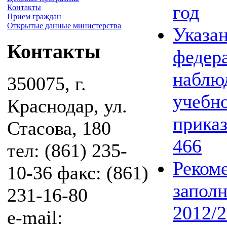
год
Контакты
Прием граждан
Открытые данные министерства
Указа
Контакты
федера
наблюд
350075, г.
учебно
Краснодар, ул.
приказ
Стасова, 180
466
тел: (861) 235-
Реком
10-36 факс: (861)
запол
231-16-80
2012/2
e-mail: