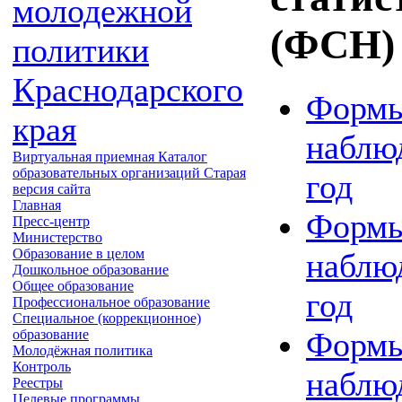
молодежной
(ФСН)
политики
Краснодарского
Формы
края
наблю
Виртуальная приемная
Каталог
образовательных организаций
Старая
год
версия сайта
Главная
Формы
Пресс-центр
Министерство
Образование в целом
наблю
Дошкольное образование
Общее образование
год
Профессиональное образование
Специальное (коррекционное)
Формы
образование
Молодёжная политика
Контроль
наблю
Реестры
Целевые программы