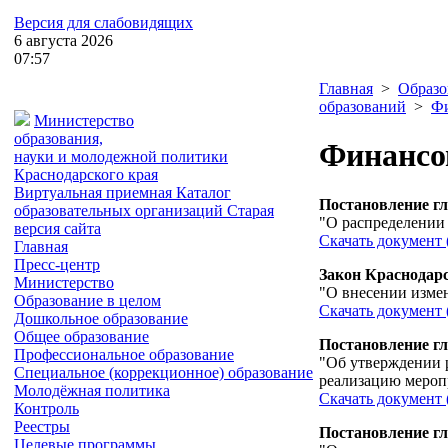
Версия для слабовидящих
6
августа
2026
07:57
Главная
>
Образо
образований
>
Фи
Министерство
образования,
Финансов
науки и молодежной политики
Краснодарского края
Виртуальная приемная
Каталог
Постановление гл
образовательных организаций
Старая
"О распределении 
версия сайта
Скачать документ 
Главная
Пресс-центр
Закон Краснодарс
Министерство
"О внесении измен
Образование в целом
Скачать документ 
Дошкольное образование
Общее образование
Постановление гл
Профессиональное образование
"Об утверждении 
Специальное (коррекционное) образование
реализацию меропр
Молодёжная политика
Скачать документ 
Контроль
Реестры
Постановление гл
Целевые программы