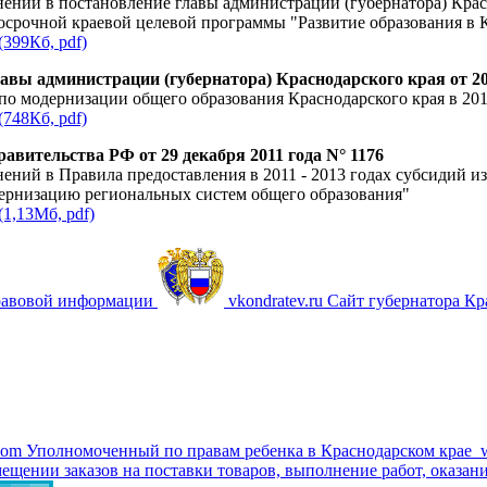
ений в постановление главы администрации (губернатора) Красн
срочной краевой целевой программы "Развитие образования в Кр
(399Кб, pdf)
авы администрации (губернатора) Краснодарского края от 20
по модернизации общего образования Краснодарского края в 201
(748Кб, pdf)
авительства РФ от 29 декабря 2011 года N° 1176
ений в Правила предоставления в 2011 - 2013 годах субсидий 
ернизацию региональных систем общего образования"
(1,13Мб, pdf)
равовой информации
vkondratev.ru
Сайт губернатора Кр
com
Уполномоченный по правам ребенка в Краснодарском крае
ещении заказов на поставки товаров, выполнение работ, оказани