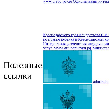
www.pravo.gov.ru
Официальный интерн
Краснодарского края Кондратьева В.И.
по правам ребенка в Краснодарском кр
Интернет для размещения информации о
услуг
www.минобрнауки.рф
Министер
Полезные
ссылки
admkrai.k