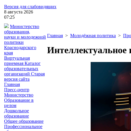
Версия для слабовидящих
8
августа
2026
07:25
Министерство
образования,
Главная
>
Молодёжная политика
>
Про
науки и молодежной
политики
Интеллектуальное 
Краснодарского
края
Виртуальная
приемная
Каталог
образовательных
организаций
Старая
версия сайта
Главная
Пресс-центр
Министерство
Образование в
целом
Дошкольное
образование
Общее образование
Профессиональное