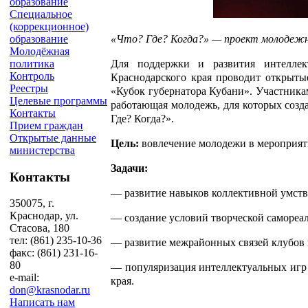
образование
Специальное
(коррекционное)
«Что? Где? Когда?» — проект молодежн
образование
Молодёжная
Для поддержки и развития интеллек
политика
Контроль
Краснодарского края проводит открыт
Реестры
«Кубок губернатора Кубани». Участника
Целевые программы
работающая молодежь, для которых созд
Контакты
Где? Когда?».
Прием граждан
Открытые данные
Цель:
вовлечение молодежи в мероприят
министерства
Задачи:
Контакты
— развитие навыков коллективной умств
350075, г.
Краснодар, ул.
— создание условий творческой самореа
Стасова, 180
тел: (861) 235-10-36
— развитие межрайонных связей клубов 
факс: (861) 231-16-
80
— популяризация интеллектуальных игр 
e-mail:
края.
don@krasnodar.ru
Написать нам