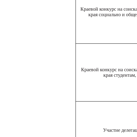
Краевой конкурс на соис
края социально и общ
Краевой конкурс на соис
края студентам
Участие делега