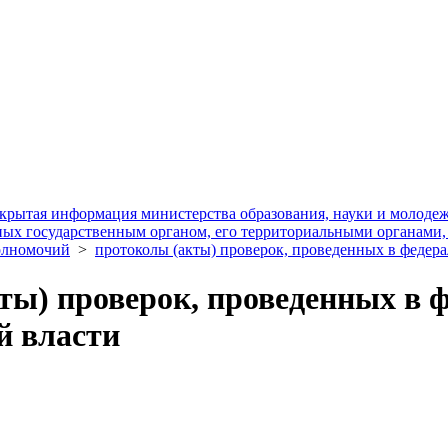
крытая информация министерства образования, науки и молоде
нных государственным органом, его территориальными органами
полномочий
>
протоколы (акты) проверок, проведенных в федер
ты) проверок, проведенных в 
й власти