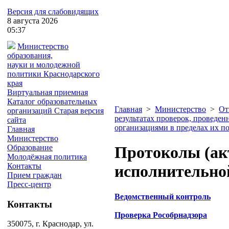
Версия для слабовидящих
8
августа
2026
05:37
Министерство
образования,
науки и молодежной
политики
Краснодарского
края
Виртуальная приемная
Каталог образовательных
Главная
>
Министерство
>
От
организаций
Старая версия
результатах проверок, проведе
сайта
организациями в пределах их 
Главная
Министерство
Образование
Протоколы (ак
Молодёжная политика
Контакты
исполнительно
Прием граждан
Пресс-центр
Ведомственный контроль
Контакты
Проверка Рособрнадзора
350075, г. Краснодар, ул.