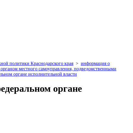
жной политики Краснодарского края
>
информация о
, органом местного самоуправления, подведомственными
альном органе исполнительной власти
федеральном органе