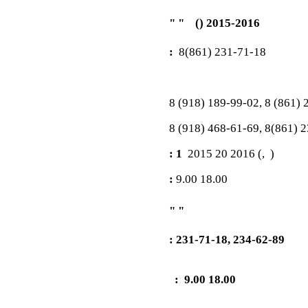
"
"
() 2015-2016
:
8(861) 231-71-18
8 (918) 189-99-02, 8 (861)
8 (918) 468-61-69, 8(861)
: 1
2015 20 2016 (,
)
:
9.00 18.00
" "
:
231-71-18, 234-62-89
:
9.00 18.00