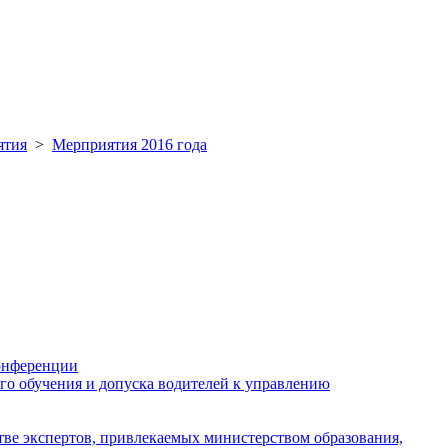
ятия
>
Мерприятия 2016 года
конференции
го обучения и допуска водителей к управлению
стве экспертов, привлекаемых министерством образования,