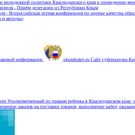
 и молодежной политики Краснодарского края к проведению ме
 апреля - Приём делегации из Республики Крым
юля - Всероссийская летняя конференция по оценке качества обр
 и методы»
равовой информации
vkondratev.ru
Сайт губернатора Кр
com
Уполномоченный по правам ребенка в Краснодарском крае
ещении заказов на поставки товаров, выполнение работ, оказани