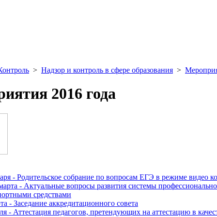
Контроль
>
Надзор и контроль в сфере образования
>
Меропри
иятия 2016 года
варя - Родительское собрание по вопросам ЕГЭ в режиме видео 
 марта - Актуальные вопросы развития системы профессионально
портными средствами
та - Заседание аккредитационного совета
еля - Аттестация педагогов, претендующих на аттестацию в каче