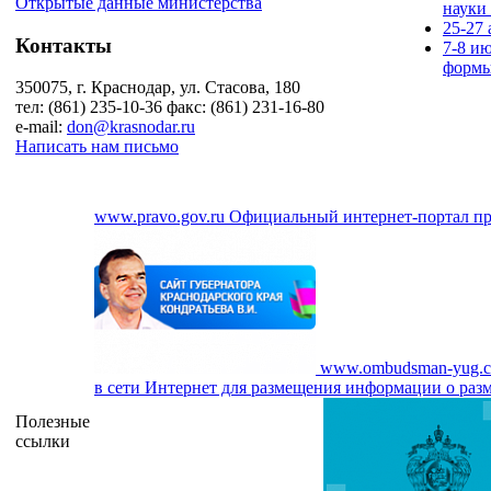
Открытые данные министерства
науки
25-27
Контакты
7-8 и
формы
350075, г. Краснодар, ул. Стасова, 180
тел: (861) 235-10-36 факс: (861) 231-16-80
e-mail:
don@krasnodar.ru
Написать нам письмо
www.pravo.gov.ru
Официальный интернет-портал п
www.ombudsman-yug.
в сети Интернет для размещения информации о разм
Полезные
ссылки