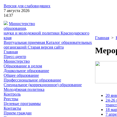
Версия для слабовидящих
7
августа
2026
14:37
Министерство
образования,
науки и молодежной политики
Краснодарского
края
Главная
>
Виртуальная приемная
Каталог образовательных
организаций
Старая версия сайта
Мерор
Главная
Пресс-центр
Министерство
Образование в целом
Дошкольное образование
Общее образование
Профессиональное образование
Специальное (коррекционное) образование
Молодёжная политика
Контроль
20 ян
Реестры
24-26
Целевые программы
транс
Контакты
18 мар
Прием граждан
7 апр