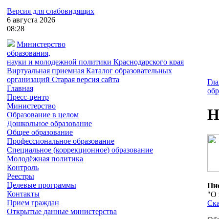
Версия для слабовидящих
6
августа
2026
08:28
Министерство
образования,
науки и молодежной политики
Краснодарского края
Виртуальная приемная
Каталог образовательных
организаций
Старая версия сайта
Гла
Главная
обр
Пресс-центр
Министерство
Н
Образование в целом
Дошкольное образование
Общее образование
Профессиональное образование
Специальное (коррекционное) образование
Молодёжная политика
Контроль
Реестры
Целевые программы
Пис
Контакты
"О 
Прием граждан
Ска
Открытые данные министерства