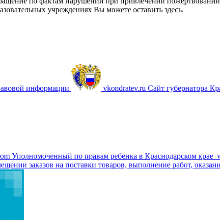
ащение по фактам нарушений при привлечении пожертвований 
азовательных учреждениях Вы можете оставить здесь.
равовой информации
vkondratev.ru
Сайт губернатора Кр
com
Уполномоченный по правам ребенка в Краснодарском крае
ещении заказов на поставки товаров, выполнение работ, оказани