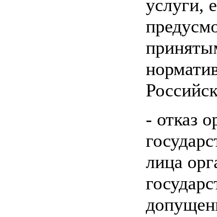
услуги, 
предусм
принятым
нормати
Российск
- отказ 
государс
лица орг
государс
допущен