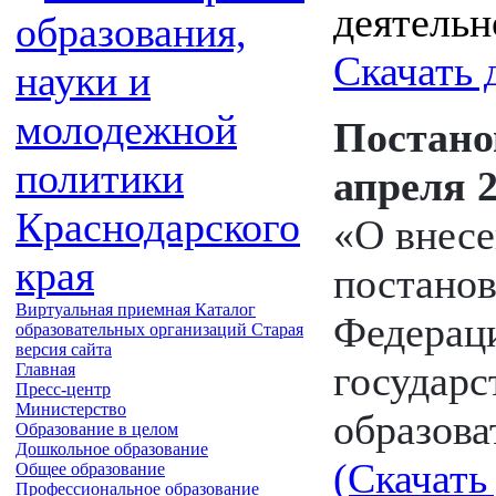
деятельн
образования,
Скачать 
науки и
молодежной
Постано
политики
апреля 2
Краснодарского
«О внесе
края
постанов
Виртуальная приемная
Каталог
Федераци
образовательных организаций
Старая
версия сайта
государс
Главная
Пресс-центр
Министерство
образова
Образование в целом
Дошкольное образование
(Скачать
Общее образование
Профессиональное образование