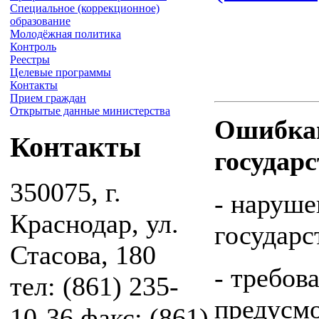
Специальное (коррекционное)
образование
Молодёжная политика
Контроль
Реестры
Целевые программы
Контакты
Прием граждан
Открытые данные министерства
Ошибкам
Контакты
государ
350075, г.
- наруше
Краснодар, ул.
государс
Стасова, 180
- требов
тел: (861) 235-
предусм
10-36 факс: (861)