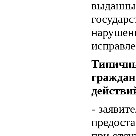
выданных
государс
нарушени
исправле
Типичн
граждан
действи
- заявит
предоста
при отсу