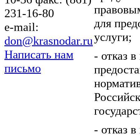
правовы
231-16-80
для пред
e-mail:
услуги;
don@krasnodar.ru
Написать нам
- отказ 
письмо
предоста
нормати
Российск
государс
- отказ 