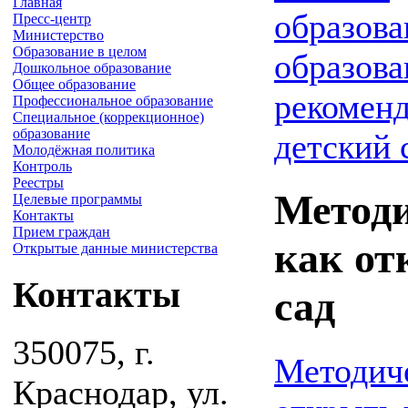
Главная
образова
Пресс-центр
Министерство
Образование в целом
образова
Дошкольное образование
Общее образование
рекоменд
Профессиональное образование
Специальное (коррекционное)
образование
детский 
Молодёжная политика
Контроль
Реестры
Методи
Целевые программы
Контакты
Прием граждан
как от
Открытые данные министерства
Контакты
сад
350075, г.
Методиче
Краснодар, ул.