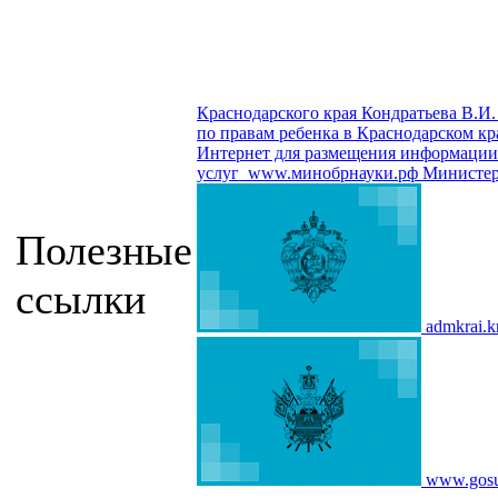
Краснодарского края Кондратьева В.И.
по правам ребенка в Краснодарском кр
Интернет для размещения информации о
услуг
www.минобрнауки.рф
Министер
Полезные
ссылки
admkrai.k
www.gosu