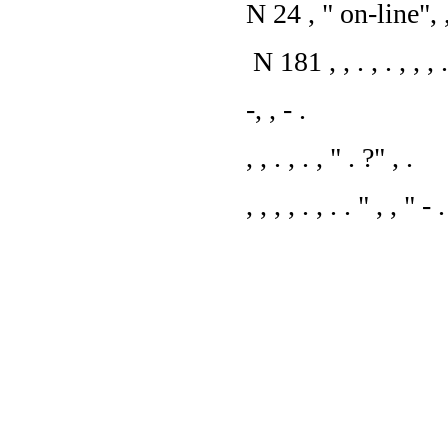
N 24 , " on-line", , , 
N 181 , , . , . , , , 
-, , - .
, , . , . , " . ?" , .
, , , , . , . . " , , " - .