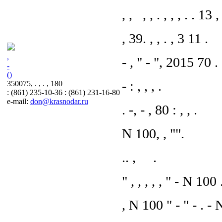
, , , , . , , , . . 13 , 
, 39. , , . , 3 11 .
,
- , " - ", 2015 70 . ,
-
()
- : , , , .
350075, . , . , 180
: (861) 235-10-36 : (861) 231-16-80
e-mail:
don@krasnodar.ru
. -, - , 80 : , , .
N 100, , "".
.. , .
" , , , , , " - N 100 
, N 100 " - " - . - 