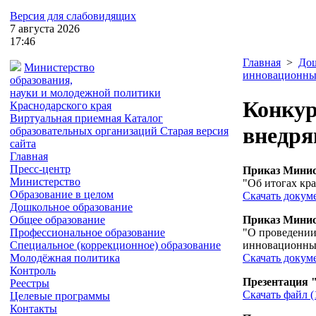
Версия для слабовидящих
7
августа
2026
17:46
Главная
>
Дош
Министерство
инновационны
образования,
науки и молодежной политики
Конкур
Краснодарского края
Виртуальная приемная
Каталог
внедря
образовательных организаций
Старая версия
сайта
Главная
Пресс-центр
Приказ Минист
Министерство
"Об итогах кр
Образование в целом
Скачать докуме
Дошкольное образование
Приказ Минист
Общее образование
"О проведении
Профессиональное образование
инновационны
Специальное (коррекционное) образование
Скачать докуме
Молодёжная политика
Контроль
Презентация 
Реестры
Скачать файл (
Целевые программы
Контакты