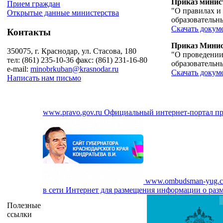
Приказ минист
Прием граждан
"О правилах и
Открытые данные министерства
образовательн
Скачать докуме
Контакты
Приказ Минист
350075, г. Краснодар, ул. Стасова, 180
"О проведении
тел: (861) 235-10-36 факс: (861) 231-16-80
образовательн
e-mail:
minobrkuban@krasnodar.ru
Скачать докуме
Написать нам письмо
www.pravo.gov.ru
Официальный интернет-портал п
www.ombudsman-yug.
в сети Интернет для размещения информации о разм
Полезные
ссылки