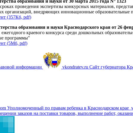
ерства образования и науки от 30 марта 2015 года N° 1323
 сроках проведения экспертизы конкурсных материалов, предста
ых организаций, внедряющих инновационные образовательные 
нт (357Кб, pdf)
ерства образования и науки Краснодарского края от 26 февр
 ежегодного краевого конкурса среди дошкольных образовател
ые программы"
нт (5Мб, pdf)
равовой информации
vkondratev.ru
Сайт губернатора Кр
com
Уполномоченный по правам ребенка в Краснодарском крае
ещении заказов на поставки товаров, выполнение работ, оказани