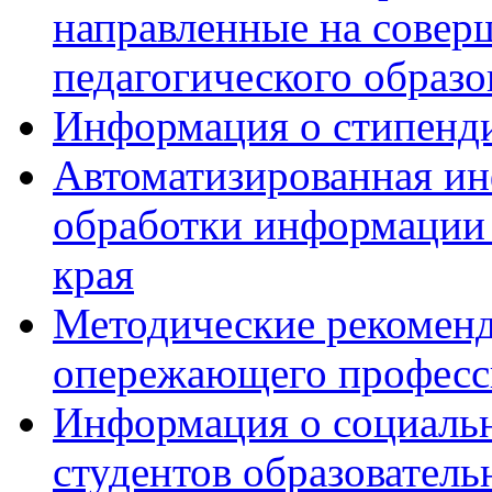
направленные на совер
педагогического образо
Информация о стипенди
Автоматизированная ин
обработки информации 
края
Методические рекоменд
опережающего професс
Информация о социальн
студентов образовател